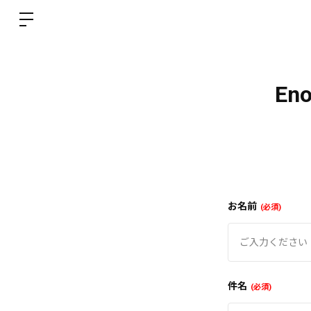
En
お名前
必須
件名
必須